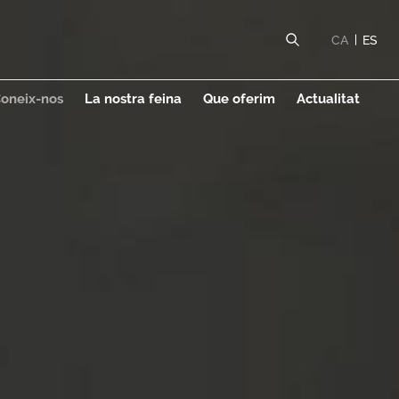
alunya
CA
ES
oneix-nos
La nostra feina
Que oferim
Actualitat