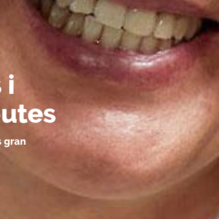
 i
eutes
s gran