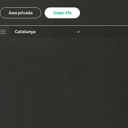
Àrea privada
Uneix-t’hi
Catalunya