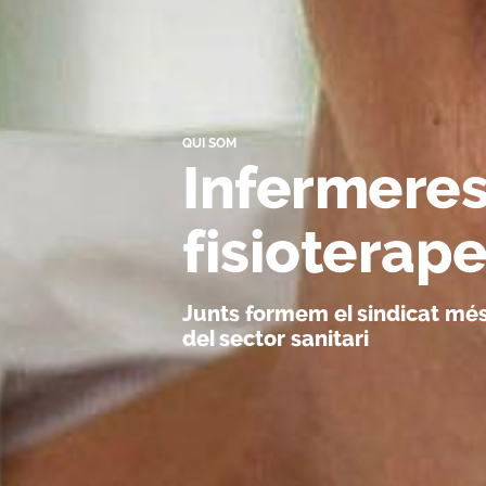
QUI SOM
Infermeres
fisioterap
Junts formem el sindicat mé
del sector sanitari