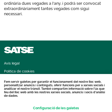
ordinària dues vegades a l'any, i podrà ser convocat
extraordinàriament tantes vegades com sigui
necessari.
Avis legal
Política de cookies
Sistema intern d'informació
Fem servir galetes per garantir el funcionament del nostre lloc web,
personalitzar anuncis i continguts, oferir funcions per a xarxes socials i
Protecció dades personals
analitzar el nostre trànsit. També compartim informació sobre l'ús que
feu del lloc web amb les nostres xarxes socials, anuncis i socis d'anàlisi
Contacte
de dades.
Configuració de les galetes