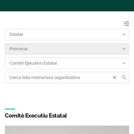
Temes
Àrea privada
Sala de premsa
Uneix-t’hi
Comitè Executiu Estatal