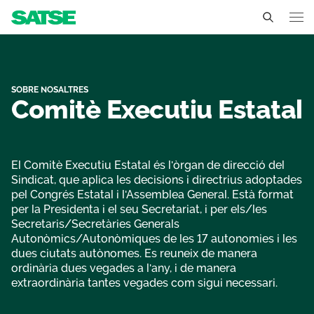
Organigrama - Catalunya
Catalunya
Coneix-nos
SOBRE NOSALTRES
Comitè Executiu Estatal
Un sindicat professional i independent
La nostra feina
Delegats sindicals
Ambits de negociacio
Que oferim
El Comitè Executiu Estatal és l'òrgan de direcció del
Sindicat, que aplica les decisions i directrius adoptades
Estructura organizativa
Seccions sindicals
pel Congrés Estatal i l'Assemblea General. Està format
Actualitat
per la Presidenta i el seu Secretariat, i per els/les
Transparencia
Secretaris/Secretàries Generals
Serveis
Noticies
CA
ES
Autonòmics/Autonòmiques de les 17 autonomies i les
dues ciutats autònomes. Es reuneix de manera
Avantatges
ordinària dues vegades a l'any, i de manera
Contacta'ns
extraordinària tantes vegades com sigui necessari.
Documents