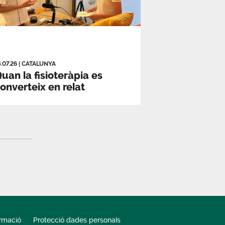
4.07.26
|
CATALUNYA
uan la fisioteràpia es
onverteix en relat
ormació
Protecció dades personals