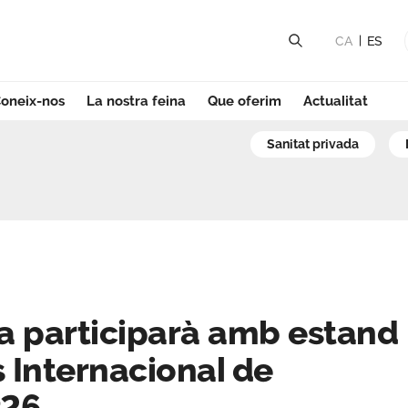
CA
ES
oneix-nos
La nostra feina
Que oferim
Actualitat
articiparà amb es
sanitat privada
a participarà amb estand
s Internacional de
P26