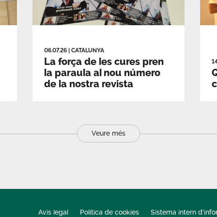
06.07.26
|
CATALUNYA
La força de les cures pren
1
la paraula al nou número
Q
de la nostra revista
c
Veure més
Avis legal
Política de cookies
Sistema intern d'inf