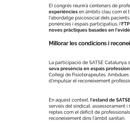
El congrés reunirà centenars de prof
experiències
en àmbits clau com el tr
l’abordatge psicosocial dels pacients.
ponències i espais participatius, l’
FTP
noves pràctiques basades en l’evidè
Millorar les condicions i reco
La participació de SATSE Catalunya s
seva presència en espais professional
Col·legi de Fisioterapeutes. Ambdues 
d’impulsar el reconeixement profession
En aquest context,
l’estand de SATS
serveis del sindicat, assessorament i
reptes com el dèficit de professional
reconeixement dins l’àmbit sanitari.