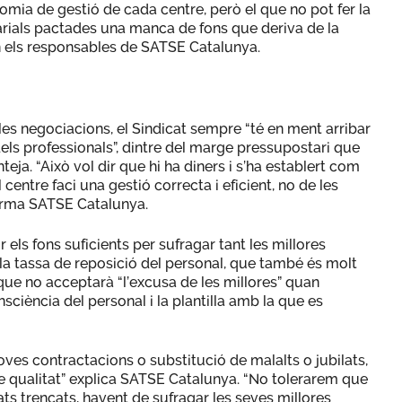
nomia de gestió de cada centre, però el que no pot fer la
larials pactades una manca de fons que deriva de la
en els responsables de SATSE Catalunya.
es negociacions, el Sindicat sempre “té en ment arribar
dels professionals”, dintre del marge pressupostari que
nteja. “Això vol dir que hi ha diners i s’ha establert com
 centre faci una gestió correcta i eficient, no de les
afirma SATSE Catalunya.
 els fons suficients per sufragar tant les millores
la tassa de reposició del personal, que també és molt
ue no acceptarà “l’excusa de les millores” quan
iència del personal i la plantilla amb la que es
noves contractacions o substitució de malalts o jubilats,
de qualitat” explica SATSE Catalunya. “No tolerarem que
ats trencats, havent de sufragar les seves millores