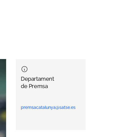
Departament
de Premsa
premsacatalunya@satse.es