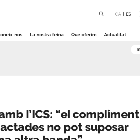
CA
ES
oneix-nos
La nostra feina
Que oferim
Actualitat
b l’ICS: “el comp
i
amb l’ICS: “el compliment
 pactades no pot suposar
una altra banda”