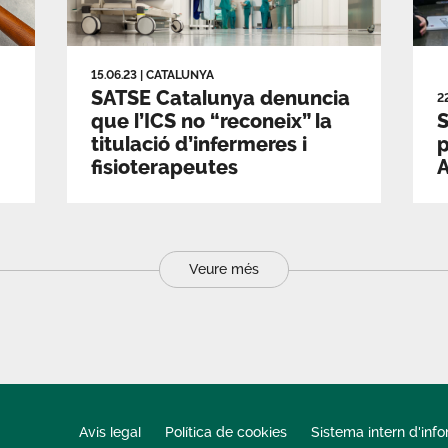
15.06.23
|
CATALUNYA
SATSE Catalunya denuncia
2
que l’ICS no “reconeix” la
S
titulació d’infermeres i
p
fisioterapeutes
A
Veure més
Avis legal
Política de cookies
Sistema intern d'inf