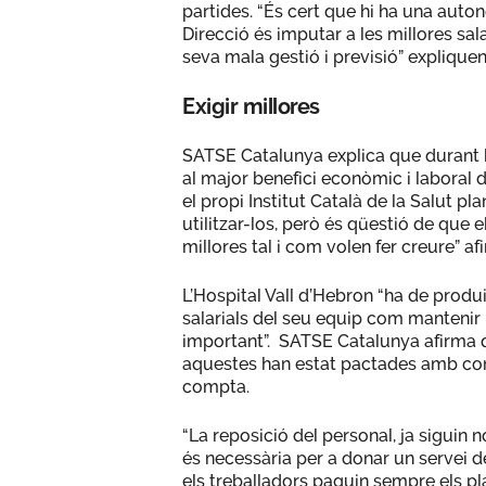
partides. “És cert que hi ha una auto
Direcció és imputar a les millores sa
seva mala gestió i previsió” expliqu
Exigir millores
SATSE Catalunya explica que durant l
al major benefici econòmic i laboral 
el propi Institut Català de la Salut pla
utilitzar-los, però és qüestió de que el
millores tal i com volen fer creure” 
L’Hospital Vall d’Hebron “ha de produir
salarials del seu equip com mantenir 
important”. SATSE Catalunya afirma q
aquestes han estat pactades amb consc
compta.
“La reposició del personal, ja siguin 
és necessària per a donar un servei 
els treballadors paguin sempre els pl