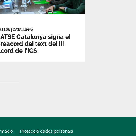
2.11.23
|
CATALUNYA
ATSE Catalunya signa el
reacord del text del III
cord de l'ICS
ormació
Protecció dades personals