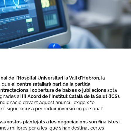
nal de l’Hospital Universitari la Vall d’Hebron
, la
al que
el centre retallarà part de la partida
tractacions i cobertura de baixes o jubilacions
sota
signades al
III Acord de l’Institut Català de la Salut (ICS)
.
ndignació davant aquest anunci i exigeix “el
ò sigui excusa per reduir inversió en personal”.
ssupostos plantejats a les negociacions son finalistes
i
 unes millores per a les que s’han destinat certes