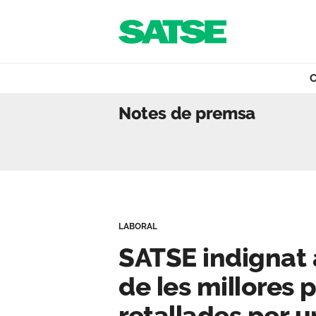
Navegació
Salta al contigut
C
SATSE indignat am
Notes de premsa
Coneix-nos
La nostra feina
LABORAL
Que oferim
SATSE indignat 
de les millores
Actualitat
retallades per 