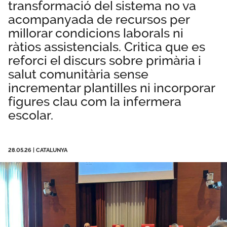
transformació del sistema no va
Temes
acompanyada de recursos per
millorar condicions laborals ni
Àrea privada
Sala de premsa
ràtios assistencials. Critica que es
reforci el discurs sobre primària i
Uneix-t’hi
salut comunitària sense
incrementar plantilles ni incorporar
figures clau com la infermera
escolar.
28.05.26
|
CATALUNYA