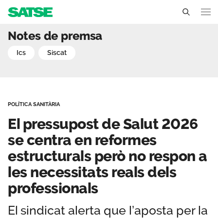
El pressupost de Salut 20
Notes de premsa
Catalunya
ics
siscat
Coneix-nos
Un sindicat professional i independent
La nostra feina
POLÍTICA SANITÀRIA
Delegats sindicals
Ambits de negociacio
Que oferim
El pressupost de Salut 2026
Estructura organizativa
Seccions sindicals
se centra en reformes
Actualitat
estructurals però no respon a
Transparencia
Serveis
Noticies
CA
ES
les necessitats reals dels
Avantatges
professionals
Contacta'ns
Documents
El sindicat alerta que l’aposta per la