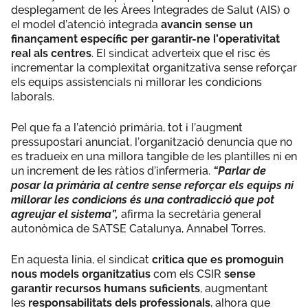
desplegament de les Àrees Integrades de Salut (AIS) o
el model d’atenció integrada
avancin sense un
finançament específic per garantir-ne l’operativitat
real als centres
. El sindicat adverteix que el risc és
incrementar la complexitat organitzativa sense reforçar
els equips assistencials ni millorar les condicions
laborals.
Pel que fa a l’atenció primària, tot i l’augment
pressupostari anunciat, l’organització denuncia que no
es tradueix en una millora tangible de les plantilles ni en
un increment de les ràtios d’infermeria.
“Parlar de
posar la primària al centre sense reforçar els equips ni
millorar les condicions és una contradicció que pot
agreujar el sistema”,
afirma la secretària general
autonòmica de SATSE Catalunya, Annabel Torres.
En aquesta línia, el sindicat
critica que es promoguin
nous models organitzatius
com els CSIR
sense
garantir recursos humans suficients
, augmentant
les
responsabilitats dels professionals
, alhora que