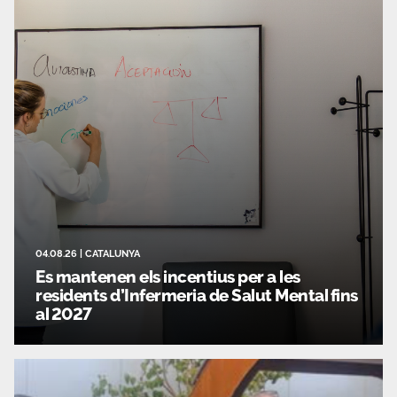
Temas
Área privada
Sala de prensa
Únete
04.08.26
|
CATALUNYA
Es mantenen els incentius per a les
residents d’Infermeria de Salut Mental fins
al 2027