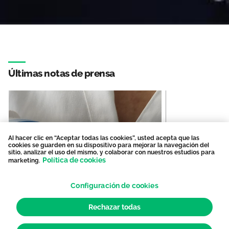
Últimas notas de prensa
Al hacer clic en “Aceptar todas las cookies”, usted acepta que las
cookies se guarden en su dispositivo para mejorar la navegación del
sitio, analizar el uso del mismo, y colaborar con nuestros estudios para
Política de cookies
marketing.
DESARROLLO PRO
LABORAL
|
CATALUNYA
Defendemos
Reclamem un pla específic de
Configuración de cookies
oportunida
protecció davant les onades
de la regul
de calor per a les infermeres i
Rechazar todas
diplomas de
No daremos nue
fisioterapeutes d’atenció
áreas de c
modificación p