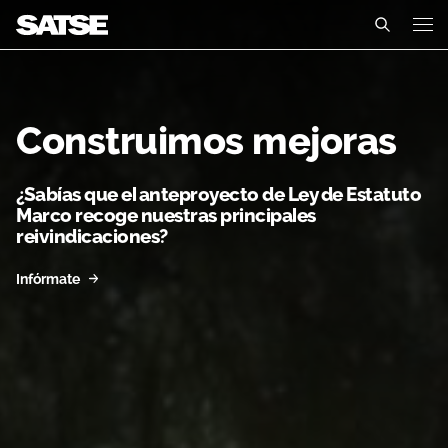
Inicio - Catalunya
Catalunya
Conócenos
Construimos mejoras
Un sindicato profesional e independiente
Nuestro trabajo
¿Sabías que el anteproyecto de Ley de Estatuto
Marco recoge nuestras principales
Delegados Sindicales
Ámbitos de negociación
Qué ofrecemos
reivindicaciones?
Estructura organizativa
Secciones sindicales
Infórmate
Actualidad
Transparencia
Servicios
Noticias
CA
ES
Ventajas
Contáctanos
Documentos