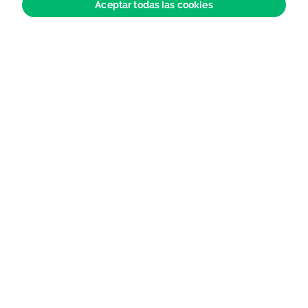
domiciliària
diferencias en 
Aceptar todas las cookies
diferentes prof
igualdad de ...
Ver todas las notas de prensa
Últimas noticias