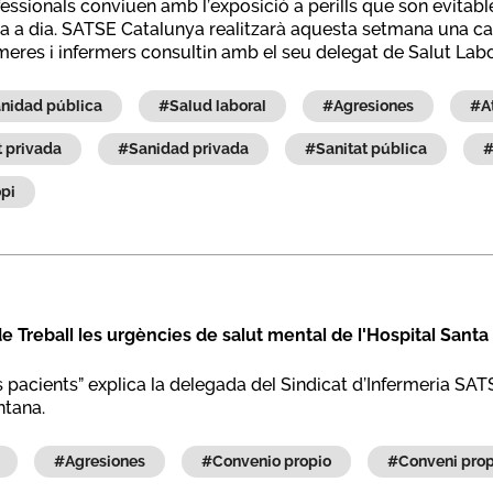
fessionals conviuen amb l’exposició a perills que son evitab
ia a dia. SATSE Catalunya realitzarà aquesta setmana una
rmeres i infermers consultin amb el seu delegat de Salut Labo
sanidad pública
#salud laboral
#agresiones
at privada
#sanidad privada
#sanitat pública
opi
Treball les urgències de salut mental de l'Hospital Santa
s pacients” explica la delegada del Sindicat d’Infermeria SAT
ntana.
#agresiones
#convenio propio
#conveni pro