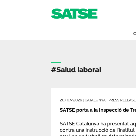
Navegació
Salta al contigut
C
Etiqueta - Catalu
Coneix-nos
#salud laboral
La nostra feina
20/07/2026
|
CATALUNYA
|
PRESS RELEASE
Que oferim
SATSE porta a la Inspecció de Tre
SATSE Catalunya ha presentat aqu
contra una instrucció de l’Institu
Actualitat