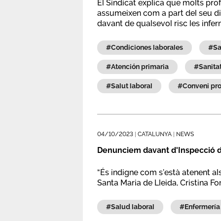
El Sindicat explica que molts pro
assumeixen com a part del seu d
davant de qualsevol risc les infe
#condiciones laborales
#
#atención primaria
#sanit
#salut laboral
#conveni pr
04/10/2023
|
CATALUNYA
|
NEWS
Denunciem davant d'Inspecció de 
“És indigne com s’està atenent al
Santa Maria de Lleida, Cristina Fo
#salud laboral
#enfermería