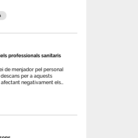
a
els professionals sanitaris
rvei de menjador pel personal
e descans per a aquests
à afectant negativament els
esons