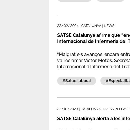
22/02/2024
|
CATALUNYA
|
NEWS
SATSE Catalunya afirma que “enca
Internacional de Infermeria del T
“Malgrat els avanços, encara enfr
va reclamar Victor Motos, Secreta
Internacional d'Infermeria del Tre
Espanya.
#salud laboral
#especialit
23/10/2023
|
CATALUNYA
|
PRESS RELEASE
SATSE Catalunya alerta a les inf