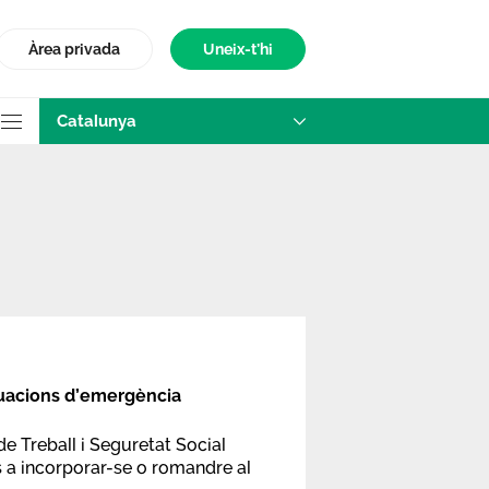
Àrea privada
Uneix-t’hi
Catalunya
situacions d’emergència
e Treball i Seguretat Social
is a incorporar-se o romandre al