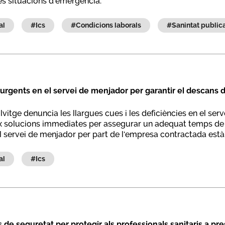
es situacions d’emergència.
al
#ics
#condicions laborals
#sanintat public
urgents en el servei de menjador per garantir el descans d
lvitge denuncia les llargues cues i les deficiències en el se
igeix solucions immediates per assegurar un adequat temps d
el servei de menjador per part de l'empresa contractada est
ls caps de setmana i dies festius.
al
#ics
 de seguretat per protegir als professionals sanitaris a pr