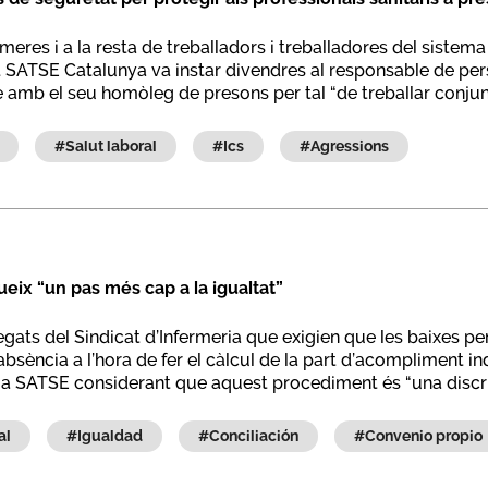
rmeres i a la resta de treballadors i treballadores del sistema
. SATSE Catalunya va instar divendres al responsable de perso
e amb el seu homòleg de presons per tal “de treballar conjun
#salut laboral
#ics
#agressions
eix “un pas més cap a la igualtat”
egats del Sindicat d’Infermeria que exigien que les baixes p
sència a l’hora de fer el càlcul de la part d’acompliment ind
aó a SATSE considerant que aquest procediment és “una discri
al
#igualdad
#conciliación
#convenio propio