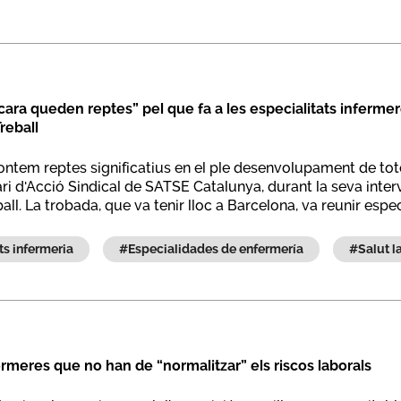
ra queden reptes” pel que fa a les especialitats infermer
reball
ontem reptes significatius en el ple desenvolupament de totes
ri d'Acció Sindical de SATSE Catalunya, durant la seva interv
ball. La trobada, que va tenir lloc a Barcelona, va reunir esp
ats infermeria
#especialidades de enfermería
#salut 
ermeres que no han de “normalitzar” els riscos laborals