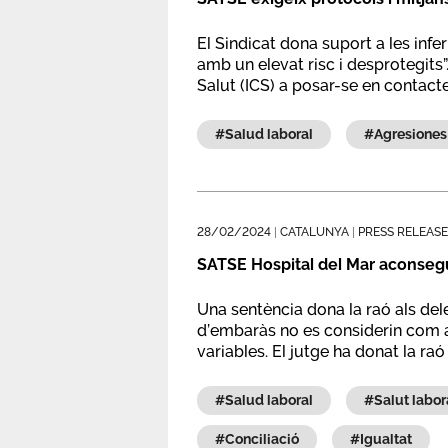
El Sindicat dona suport a les infe
amb un elevat risc i desprotegits”
Salut (ICS) a posar-se en contact
dels i les infermeres a presons”.
#salud laboral
#agresiones
28/02/2024
|
CATALUNYA
|
PRESS RELEASE
SATSE Hospital del Mar aconsegu
Una sentència dona la raó als del
d’embaràs no es considerin com ab
variables. El jutge ha donat la r
#salud laboral
#salut labor
#conciliació
#igualtat