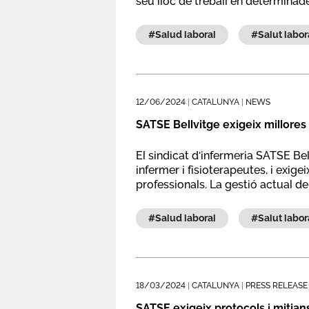
seu lloc de treball en determinad
#salud laboral
#salut labor
12/06/2024
|
CATALUNYA
|
NEWS
SATSE Bellvitge exigeix millores 
El sindicat d'infermeria SATSE Bel
infermer i fisioterapeutes, i ex
professionals. La gestió actual d
treballadors, en concret, durant e
#salud laboral
#salut labor
18/03/2024
|
CATALUNYA
|
PRESS RELEASE
SATSE exigeix protocols i mitjans