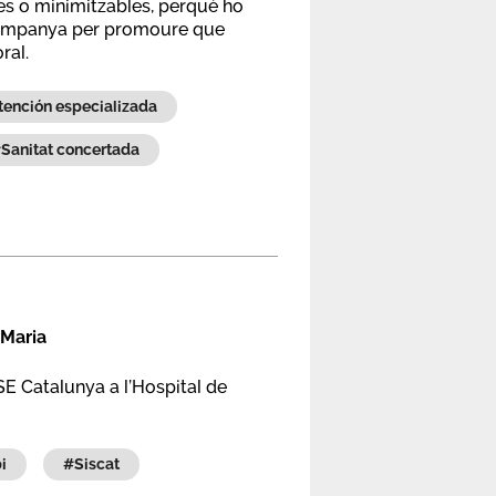
les o minimitzables, perquè ho
 campanya per promoure que
ral.
#atención especializada
#sanitat concertada
 Maria
SE Catalunya a l’Hospital de
pi
#siscat