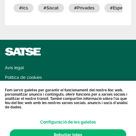
que ajuden a realitzar l’examen en les millors
#ics
#siscat
#privades
#especialita
condicions.
Avis legal
Política de cookies
Sistema intern d'informació
Fem servir galetes per garantir el funcionament del nostre lloc web,
personalitzar anuncis i continguts, oferir funcions per a xarxes socials i
Protecció dades personals
analitzar el nostre trànsit. També compartim informació sobre l'ús que
feu del lloc web amb les nostres xarxes socials, anuncis i socis d'anàlisi
Contacte
de dades.
Configuració de les galetes
Rebutjar totes