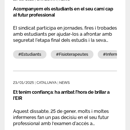
Acompanyem els estudiants en el seu camí cap
al futur professional
El sindicat participa en jornades, fires i trobades
amb estudiants per ajudar-los a afrontar amb
seguretat l’etapa final dels estudis i la seva
entrada al món laboral. Aquesta setmana ha
estat present a dues jornades d’orientació
#estudiants
#fisioterapeutes
#infermeres
professional a l’Hospital del Mar i a l’Escola
Universitària Sant Joan de Déu.
23/01/2025
|
CATALUNYA
|
NEWS
Et tenim confiança: ha arribat l'hora de brillar a
l'EIR
Aquest dissabte, 25 de gener, molts i moltes
infermeres fan un pas decisiu en el seu futur
professional amb l'examen d’accés a
l’especialització. Hem recollit alguns consells